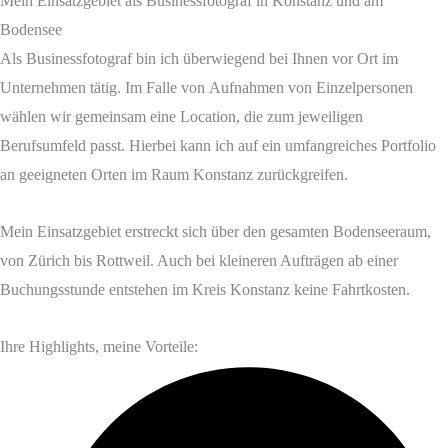
Mein Einsatzgebiet als Businessfotograf in Konstanz und am
Bodensee
Als Businessfotograf bin ich überwiegend bei Ihnen vor Ort im
Unternehmen tätig. Im Falle von Aufnahmen von Einzelpersonen
wählen wir gemeinsam eine Location, die zum jeweiligen
Berufsumfeld passt. Hierbei kann ich auf ein umfangreiches Portfolio
an geeigneten Orten im Raum Konstanz zurückgreifen.
Mein Einsatzgebiet erstreckt sich über den gesamten Bodenseeraum,
von Zürich bis Rottweil. Auch bei kleineren Aufträgen ab einer
Buchungsstunde entstehen im Kreis Konstanz keine Fahrtkosten.
Ihre Highlights, meine Vorteile: